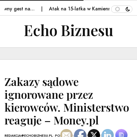
ny gest na…
Atak na 15-latka w Kamiennej Górze. Poli
Echo Biznesu
Zakazy sądowe
ignorowane przez
kierowców. Ministerstwo
reaguje – Money.pl
REDAKCJA@ECHOBIZNESU.PL
-
POLSKA
- 24 WRZEŚNIA, 2025