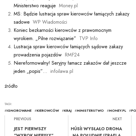
Ministerstwo reaguje
Money.pl
MS: Będzie lustracja spraw kierowców łamiących zakazy
sadowe
WP Wiadomości
Koniec bezkarności kierowców z prawomocnym
wyrokiem. „Pilne rozwiązanie”
TVP Info
Lustracja spraw kierowców łamiących sądowe zakazy
prowadzenia pojazdów
RMF24
Niereformowalny! Seryjny łamacz zakazów dał jeszcze
jeden „popis”…
infoilawa.pl
źródło
TAGI:
#
IGNOROWANE
#
KIEROWCÓW
#
KRAJ
#
MINISTERSTWO
#
MONEY.PL
#
PO
PREVIOUS
NEXT
JEST PIERWSZY
HÚSÍI WYSŁAŁO DRONA
"WYROK NIEBYŁY".
NA POŁUDNIE IZRAELA.