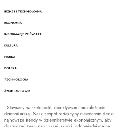
BIZNES I TECHNOLOGIA
EKONOMIA
INFORMACJE ZE ŚWIATA
KULTURA
NAUKA
POLSKA
TECHNOLOGIA
ŻYCIE I ZDROWIE
Stawiamy na rzetelność, obiektywizm i niezależność
dziennikarską. Nasz zespół redakcyjny nieustannie śledzi
najnowsze trendy w dziennikarstwie ekonomicznym, aby
dostarczać treści najwyższej jakości, odpowiadające na