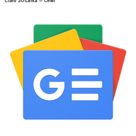
Ciało 30-Latka – Onet