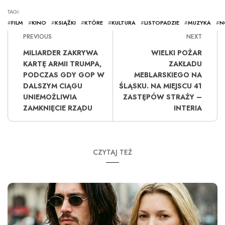
TAGI:
#
FILM
#
KINO
#
KSIĄŻKI
#
KTÓRE
#
KULTURA
#
LISTOPADZIE
#
MUZYKA
#
N
PREVIOUS
NEXT
MILIARDER ZAKRYWA
WIELKI POŻAR
KARTĘ ARMII TRUMPA,
ZAKŁADU
PODCZAS GDY GOP W
MEBLARSKIEGO NA
DALSZYM CIĄGU
ŚLĄSKU. NA MIEJSCU 41
UNIEMOŻLIWIA
ZASTĘPÓW STRAŻY –
ZAMKNIĘCIE RZĄDU
INTERIA
CZYTAJ TEŻ