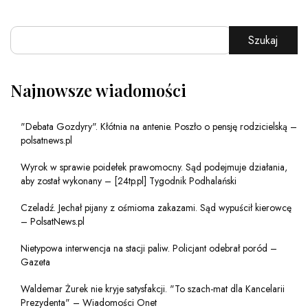
Szukaj
Najnowsze wiadomości
"Debata Gozdyry". Kłótnia na antenie. Poszło o pensję rodzicielską –
polsatnews.pl
Wyrok w sprawie poidełek prawomocny. Sąd podejmuje działania,
aby został wykonany – [24tp.pl] Tygodnik Podhalański
Czeladź. Jechał pijany z ośmioma zakazami. Sąd wypuścił kierowcę
– PolsatNews.pl
Nietypowa interwencja na stacji paliw. Policjant odebrał poród –
Gazeta
Waldemar Żurek nie kryje satysfakcji. "To szach-mat dla Kancelarii
Prezydenta" – Wiadomości Onet