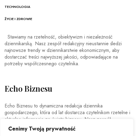
TECHNOLOGIA
ŻYCIE I ZDROWIE
Stawiamy na rzetelność, obiektywizm i niezależność
dziennikarską. Nasz zespół redakcyjny nieustannie śledzi
najnowsze trendy w dziennikarstwie ekonomicznym, aby
dostarczać treści najwyższej jakości, odpowiadające na
potrzeby współczesnego czytelnika.
Echo Biznesu
Echo Biznesu to dynamiczna redakcja dziennika
gospodarczego, która od lat dostarcza czytelnikom rzetelne i
aktualne informacje ze świata biznesu. Nasz zespół
doświadczonych dziennikarzy i ekspertów ekonomicznych
Cenimy Twoją prywatność
codziennie analizuje najważniejsze wydarzenia rynkowe,