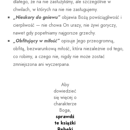
dlatego, że na nie zasłużyliśmy, ale szczególnie w
chwilach, w których na nie nie zasługujemy.
„Nieskory do gniewu”
objawia Bożą powściągliwość i
cierpliwość — nie chowa On urazy, nie żywi goryczy,
nawet gdy popełniamy najgorsze grzechy.
„Obfitujący w miłość”
opisuje Jego przeogromną,
obfitą, bezwarunkową miłość, która niezależnie od tego,
co robimy, a czego nie, nigdy nie może zostać
zmniejszona ani wyczerpana.
Aby
dowiedzieć
się więcej o
charakterze
Boga,
sprawdź
te książki
Rebeki