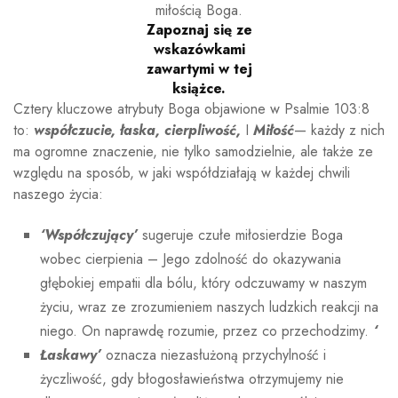
miłością Boga.
Zapoznaj się ze
wskazówkami
zawartymi w tej
książce.
Cztery kluczowe atrybuty Boga objawione w Psalmie 103:8
to:
współczucie, łaska, cierpliwość,
I
Miłość
— każdy z nich
ma ogromne znaczenie, nie tylko samodzielnie, ale także ze
względu na sposób, w jaki współdziałają w każdej chwili
naszego życia:
‘Współczujący’
sugeruje czułe miłosierdzie Boga
wobec cierpienia – Jego zdolność do okazywania
głębokiej empatii dla bólu, który odczuwamy w naszym
życiu, wraz ze zrozumieniem naszych ludzkich reakcji na
niego. On naprawdę rozumie, przez co przechodzimy.
‘
Łaskawy’
oznacza niezasłużoną przychylność i
życzliwość, gdy błogosławieństwa otrzymujemy nie