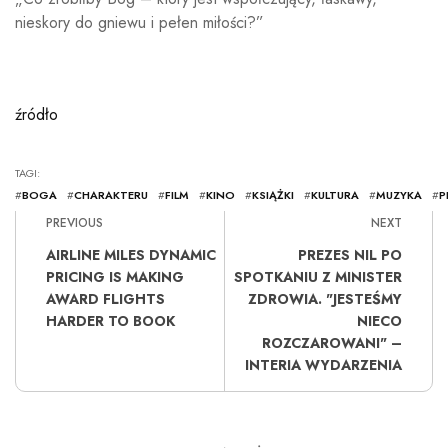
nieskory do gniewu i pełen miłości?”
źródło
TAGI:
#
BOGA
#
CHARAKTERU
#
FILM
#
KINO
#
KSIĄŻKI
#
KULTURA
#
MUZYKA
#
P
PREVIOUS
NEXT
AIRLINE MILES DYNAMIC
PREZES NIL PO
PRICING IS MAKING
SPOTKANIU Z MINISTER
AWARD FLIGHTS
ZDROWIA. "JESTEŚMY
HARDER TO BOOK
NIECO
ROZCZAROWANI" –
INTERIA WYDARZENIA