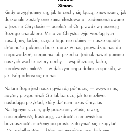
Simon.
Kiedy przyglądamy się, jak te cechy się łączą, zauważamy, jak
doskonale zostały one zamanifestowane i zademonstrowane
w Jezusie Chrystusie — ucieleśniał On prawdziwą esencję
Bożego charakteru. Mimo że Chrystus żyje według tych
zasad, my, ludzie, często tego nie robimy — nasze upadłe
skłonności pokonują boski obraz w nas, prowadząc nas do
niepowodzeń, cierpienia lub grzechu. Jednak nawet pomimo
naszych wad te cztery cechy — współczucie, łaska,
cierpliwość i miłość — w dalszym ciągu definiują sposób, w
jaki Bóg odnosi się do nas.
Natura Boga jest naszą gwiazdą północną — wzywa nas,
abyśmy przypominali Go tak bardzo, jak to możliwe,
naśladując przykład, który dał nam Jezus Chrystus.
Następnym razem, gdy poczujemy złość, urazę,
niecierpliwość, frustrację, zazdrość, nienawiść lub
bezduszność, możemy po prostu zatrzymać się i zapytać:
„Co zrobiłby Bóg – który jest współczujący, łaskawy,