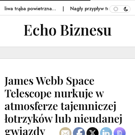
rąba powietrzna…
Nagły przypływ turystów z Polski. Uni
Echo Biznesu
James Webb Space
Telescope nurkuje w
atmosferze tajemniczej
łotrzyków lub nieudanej
gwiazdy