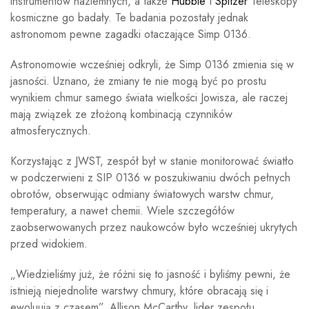
instrumentów naziemnych, a także
Hubble
I
Spitzer
Teleskopy
kosmiczne go badały. Te badania pozostały jednak
astronomom pewne zagadki otaczające Simp 0136.
Astronomowie wcześniej odkryli, że Simp 0136 zmienia się w
jasności. Uznano, że zmiany te nie mogą być po prostu
wynikiem chmur samego świata wielkości Jowisza, ale raczej
mają związek ze złożoną kombinacją czynników
atmosferycznych.
Korzystając z JWST, zespół był w stanie monitorować światło
w podczerwieni z SIP 0136 w poszukiwaniu dwóch pełnych
obrotów, obserwując odmiany światowych warstw chmur,
temperatury, a nawet chemii. Wiele szczegółów
zaobserwowanych przez naukowców było wcześniej ukrytych
przed widokiem.
„Wiedzieliśmy już, że różni się to jasność i byliśmy pewni, że
istnieją niejednolite warstwy chmury, które obracają się i
ewoluują z czasem”, Allison McCarthy, lider zespołu