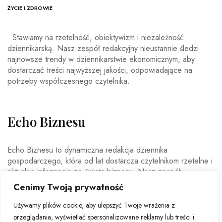
ŻYCIE I ZDROWIE
Stawiamy na rzetelność, obiektywizm i niezależność
dziennikarską. Nasz zespół redakcyjny nieustannie śledzi
najnowsze trendy w dziennikarstwie ekonomicznym, aby
dostarczać treści najwyższej jakości, odpowiadające na
potrzeby współczesnego czytelnika.
Echo Biznesu
Echo Biznesu to dynamiczna redakcja dziennika
gospodarczego, która od lat dostarcza czytelnikom rzetelne i
aktualne informacje ze świata biznesu. Nasz zespół
doświadczonych dziennikarzy i ekspertów ekonomicznych
Cenimy Twoją prywatność
codziennie analizuje najważniejsze wydarzenia rynkowe,
trendy gospodarcze oraz decyzje mające wpływ na polską i
Używamy plików cookie, aby ulepszyć Twoje wrażenia z
światową ekonomię.
przeglądania, wyświetlać spersonalizowane reklamy lub treści i