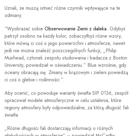
Uznali, że muszą istnieć różne czynniki wpływające na te
odmiany.
“Wyobrażać sobie
Obserwowanie Ziemi z daleka
. Gdybyś
patrzył osobno na każdy kolor, zobaczyłbyś różne wzory,
które mówią ci coś o jego powierzchni i atmosferze, nawet
jeśli nie można znaleźć poszczególnych funkcji, „Philip
Muirhead, członek zespołu studiowania i badacza z Boston
University, powiedział w oświadczeniu.” Blue wzrośnie, gdy
oceany obracają się. Zmiany w brązowym i zieleni powiedzą
ci coś o glebie i roślinności ”.
Aby ocenić, co powoduje warianty światła SIP 0136, zespół
opracował modele atmosferyczne w celu ustalenia, które
regiony atmosfery były odpowiedzialne, za którą długość fali
światła.
„Różne długości fali dostarczają informacji o różnych
głębokościach w atmosferze” – powiedział McCarthy.