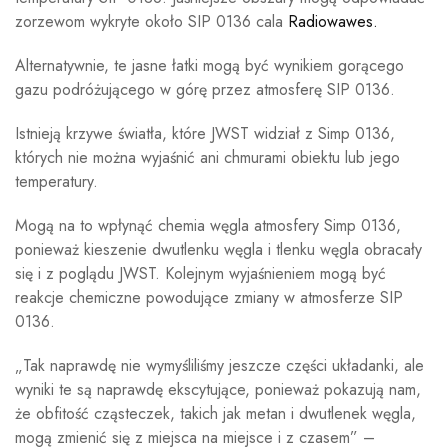
zorzewom wykryte około SIP 0136 cala
Radiowawes.
Alternatywnie, te jasne łatki mogą być wynikiem gorącego
gazu podróżującego w górę przez atmosferę SIP 0136.
Istnieją krzywe światła, które JWST widział z Simp 0136,
których nie można wyjaśnić ani chmurami obiektu lub jego
temperatury.
Mogą na to wpłynąć chemia węgla atmosfery Simp 0136,
ponieważ kieszenie dwutlenku węgla i tlenku węgla obracały
się i z poglądu JWST. Kolejnym wyjaśnieniem mogą być
reakcje chemiczne powodujące zmiany w atmosferze SIP
0136.
„Tak naprawdę nie wymyśliliśmy jeszcze części układanki, ale
wyniki te są naprawdę ekscytujące, ponieważ pokazują nam,
że obfitość cząsteczek, takich jak metan i dwutlenek węgla,
mogą zmienić się z miejsca na miejsce i z czasem” –