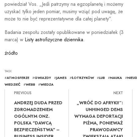
powiedział Vos. „Jeśli patrzymy na egzoplanetę i możemy
uzyskać tylko jeden pomiar, musimy wziąć pod uwagę, że
może to nie być reprezentatywne dla całej planety”.
Badania zespołu zostały opublikowane w poniedziałek (3
marca) w
Listy astrofizyczne dziennika.
źródło
TAGI:
#
ATMOSFERZE
#
GWIAZDY
#
JAMES
#
ŁOTRZYKÓW
#
LUB
#
NAUKA
#
NIEU
WIEDZIEĆ
#
WEBB
#
WIEDZA
PREVIOUS
NEXT
ANDRZEJ DUDA PRZED
„WRÓĆ DO AFRYKI!”:
ZGROMADZENIEM
UNHINGED DEMS
OGÓLNYM ONZ.
WYMAGA DEPORTACJI
POLSKA "DAWCĄ
PIŻMA, PONIEWAŻ
BEZPIECZEŃSTWA" –
PRAWODAWCY
BUSINESS INSIDER
ZWIĘKSZAJĄ ATAKI