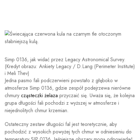
Simp 0136, jak widać przez Legacy Astronomical Survey.
(Kredyt obrazu: Ankiety Legacy / D.Lang (Perimeter Institute)
i Meli Thev)
Jedna pasmo fali podczerwieni powstało z głęboko w
atmosferze Simp 0136, gdzie zespół podejrzewa nierówne
chmury
cząsteczki żelaza
przyczaić się. Uważa się, że kolejna
grupa długości fali pochodzi z wyższej w atmosferze i
niejednolitych chmur krzemian.
Ostateczny zestaw długości fal jest teoretycznie, aby
pochodzić z wysokich powyżej tych chmur w odniesieniu do
temperatury SIP 0136. Jaśniejsze obszary mogą odpowiadać