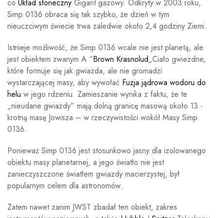
co
Układ słoneczny
Gigant gazowy. Odkryty w 2003 roku,
Simp 0136 obraca się tak szybko, że dzień w tym
nieuczciwym świecie trwa zaledwie około 2,4 godziny Ziemi.
Istnieje możliwość, że Simp 0136 wcale nie jest planetą, ale
jest obiektem zwanym A “
Brown Krasnolud
„Ciało gwiezdne,
które formuje się jak gwiazda, ale nie gromadzi
wystarczającej masy, aby wywołać
Fuzja jądrowa wodoru do
helu
w jego rdzeniu. Zamieszanie wynika z faktu, że te
„nieudane gwiazdy” mają dolną granicę masową około 13 -
krotną masę Jowisza – w rzeczywistości wokół Masy Simp
0136.
Ponieważ Simp 0136 jest stosunkowo jasny dla izolowanego
obiektu masy planetarnej, a jego światło nie jest
zanieczyszczone światłem gwiazdy macierzystej, był
popularnym celem dla astronomów.
Zatem nawet zanim JWST zbadał ten obiekt, zakres