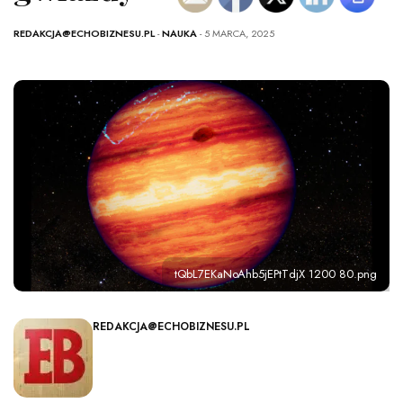
REDAKCJA@ECHOBIZNESU.PL
-
NAUKA
- 5 MARCA, 2025
tQbL7EKaNoAhb5jEPtTdjX 1200 80.png
REDAKCJA@ECHOBIZNESU.PL