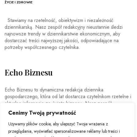
ŻYCIE I ZDROWIE
Stawiamy na rzetelność, obiektywizm i niezależność
dziennikarską. Nasz zespół redakcyjny nieustannie śledzi
najnowsze trendy w dziennikarstwie ekonomicznym, aby
dostarczać treści najwyższej jakości, odpowiadające na
potrzeby współczesnego czytelnika.
Echo Biznesu
Echo Biznesu to dynamiczna redakcja dziennika
gospodarczego, która od lat dostarcza czytelnikom rzetelne i
aktualne informacje ze świata biznesu. Nasz zespół
doświadczonych dziennikarzy i ekspertów ekonomicznych
Cenimy Twoją prywatność
codziennie analizuje najważniejsze wydarzenia rynkowe,
trendy gospodarcze oraz decyzje mające wpływ na polską i
Używamy plików cookie, aby ulepszyć Twoje wrażenia z
światową ekonomię.
przeglądania, wyświetlać spersonalizowane reklamy lub treści i