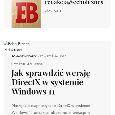
redakcja@echobiznesu.pl
21097
POSTS
WYŚWIETLEŃ
TOMASZ NOWICKI
-
27 WRZEŚNIA, 2025
WYŚWIETLEŃ
3MINS
Jak sprawdzić wersję
DirectX w systemie
Windows 11
Narzędzie diagnostyczne DirectX w systemie
Windows 11 pokazuje obszerne informacje o