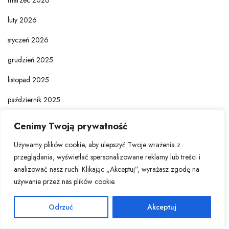
marzec 2026
luty 2026
styczeń 2026
grudzień 2025
listopad 2025
październik 2025
wrzesień 2025
Cenimy Twoją prywatność
sierpień 2025
Używamy plików cookie, aby ulepszyć Twoje wrażenia z
przeglądania, wyświetlać spersonalizowane reklamy lub treści i
lipiec 2025
analizować nasz ruch. Klikając „Akceptuj”, wyrażasz zgodę na
czerwiec 2025
używanie przez nas plików cookie.
maj 2025
Odrzuć
Akceptuj
kwiecień 2025