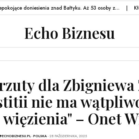
ące doniesienia znad Bałtyku. Aż 53 osoby z…
Kłopoty 
Echo Biznesu
rzuty dla Zbigniewa 
stitii nie ma wątpliw
t więzienia" – Onet 
@ECHOBIZNESU.PL
-
POLSKA
- 28 PAŹDZIERNIKA, 2025