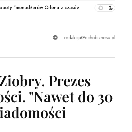
"menadżerów Orlenu z czasów Obajtka". Prokuratura mówi…
redakcja@echobiznesu.pl
Ziobry. Prezes
ości. "Nawet do 30
Wiadomości