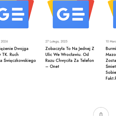
, 2026
27 Lutego, 2025
10 Mar
iężenie Dwojga
Zobaczyła To Na Jednej Z
Burm
 TK. Ruch
Ulic We Wrocławiu. Od
Mazo
a Święczkowskiego
Razu Chwyciła Za Telefon
Zosta
– Onet
Śmiet
Sobi
Fakt.
0