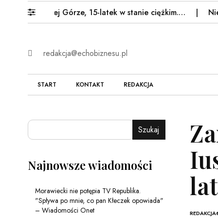
Kamiennej Górze, 15-latek w stanie ciężkim.…
Niepokoj
redakcja@echobiznesu.pl
START
KONTAKT
REDAKCJA
Za
Szukaj
Iu
Najnowsze wiadomości
la
Morawiecki nie potępia TV Republika.
"Spływa po mnie, co pan Kłeczek opowiada"
– Wiadomości Onet
REDAKCJA