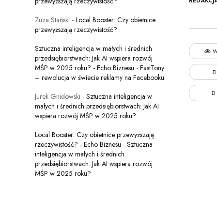
przewyższają rzeczywistość?
REDAKCJ
Zuza Stański
-
Local Booster: Czy obietnice
przewyższają rzeczywistość?
Sztuczna inteligencja w małych i średnich
W
przedsiębiorstwach: Jak AI wspiera rozwój
MŚP w 2025 roku? - Echo Biznesu
-
FastTony
– rewolucja w świecie reklamy na Facebooku
Jurek Gnidowski
-
Sztuczna inteligencja w
małych i średnich przedsiębiorstwach: Jak AI
wspiera rozwój MŚP w 2025 roku?
Local Booster: Czy obietnice przewyższają
rzeczywistość? - Echo Biznesu
-
Sztuczna
inteligencja w małych i średnich
przedsiębiorstwach: Jak AI wspiera rozwój
MŚP w 2025 roku?