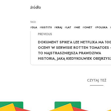
źródło
TAGI:
#
DLA
#
IUSTITII
#
KRAJ
#
LAT
#
NIE
#
ONET
#
POLSKA
PREVIOUS
DOKUMENT SPIKE’A LEE NETFLIXA MA 10
OCENY W SERWISIE ROTTEN TOMATOES –
TO NAJSTRASZNIEJSZA PRAWDZIWA
HISTORIA, JAKĄ KIEDYKOLWIEK OBEJRZYS
CZYTAJ TEŻ