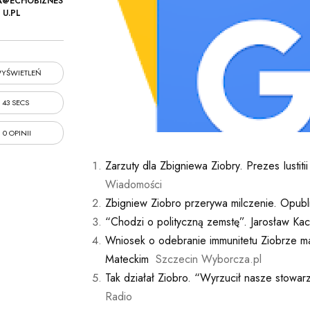
A@ECHOBIZNES
U.PL
YŚWIETLEŃ
43 SECS
0 OPINII
Zarzuty dla Zbigniewa Ziobry. Prezes Iustiti
Wiadomości
Zbigniew Ziobro przerywa milczenie. Opubl
“Chodzi o polityczną zemstę”. Jarosław Ka
Wniosek o odebranie immunitetu Ziobrze ma
Mateckim
Szczecin Wyborcza.pl
Tak działał Ziobro. “Wyrzucił nasze stowar
Radio