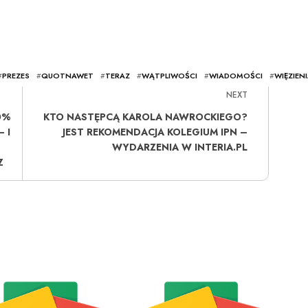
#
PREZES
#
QUOTNAWET
#
TERAZ
#
WĄTPLIWOŚCI
#
WIADOMOŚCI
#
WIĘZIEN
NEXT
0%
KTO NASTĘPCĄ KAROLA NAWROCKIEGO?
 I
JEST REKOMENDACJA KOLEGIUM IPN –
WYDARZENIA W INTERIA.PL
Z