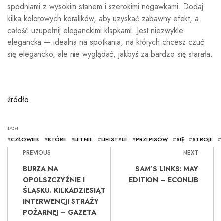
spodniami z wysokim stanem i szerokimi nogawkami. Dodaj
kilka kolorowych koralików, aby uzyskać zabawny efekt, a
całość uzupełnij eleganckimi klapkami. Jest niezwykle
elegancka — idealna na spotkania, na których chcesz czuć
się elegancko, ale nie wyglądać, jakbyś za bardzo się starała.
źródło
TAGI:
#
CZŁOWIEK
#
KTÓRE
#
LETNIE
#
LIFESTYLE
#
PRZEPISÓW
#
SIĘ
#
STROJE
#
PREVIOUS
NEXT
BURZA NA
SAM’S LINKS: MAY
OPOLSZCZYŹNIE I
EDITION – ECONLIB
ŚLĄSKU. KILKADZIESIĄT
INTERWENCJI STRAŻY
POŻARNEJ – GAZETA