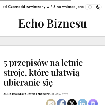
ecki zawieszony w PiS na wniosek Jarosława…
Wrócili n
Echo Biznesu
5 przepisów na letnie
stroje, które ułatwią
ubieranie się
ANNA KOWALSKA
-
ŻYCIE I ZDROWIE
- 31 MAJA, 2026