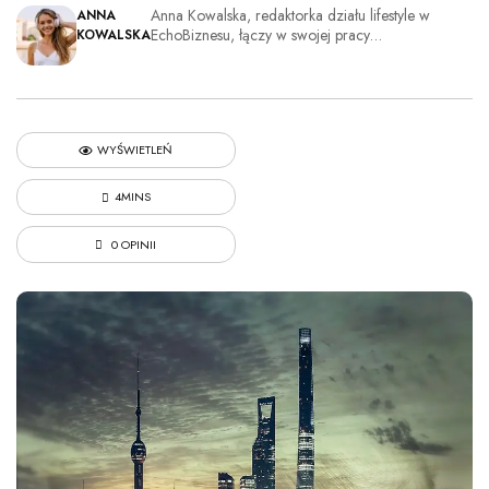
Anna Kowalska, redaktorka działu lifestyle w
ANNA
EchoBiznesu, łączy w swojej pracy…
KOWALSKA
WYŚWIETLEŃ
4MINS
0 OPINII