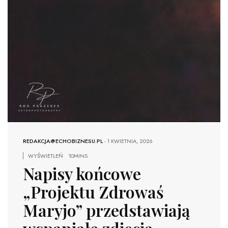
REDAKCJA@ECHOBIZNESU.PL
-
1 KWIETNIA, 2026
WYŚWIETLEŃ
10MINS
Napisy końcowe
„Projektu Zdrowaś
Maryjo” przedstawiają