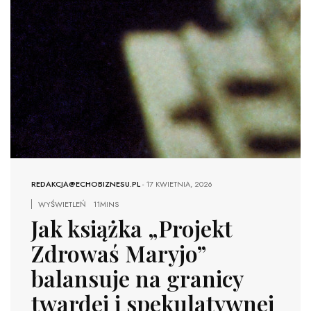
REDAKCJA@ECHOBIZNESU.PL
-
17 KWIETNIA, 2026
WYŚWIETLEŃ
11MINS
Jak książka „Projekt
Zdrowaś Maryjo”
balansuje na granicy
twardej i spekulatywnej