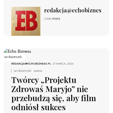
redakcja@echobiznesu.pl
21039
POSTS
WYŚWIETLEŃ
REDAKCJA@ECHOBIZNESU.PL
-
31 MARCA, 2026
WYŚWIETLEŃ
6MINS
Twórcy „Projektu
Zdrowaś Maryjo” nie
przebudzą się, aby film
odniósł sukces