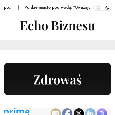
miasto pod wodą. "Uważajcie na drogach". Są…
Trzy sio
Echo Biznesu
Zdrowaś