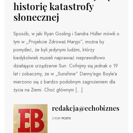
historię katastrofy
słonecznej
Sposób, w jaki Ryan Gosling i Sandra Hüller mówili o
tym w „Projekcie Zdrowaś Maryjo”, można by
pomyśleć, że byli jedynymi ludźmi, którzy
kiedykolwiek musieli naprawiać nieprawidłowo
działające urządzenie Sun. Cofnijmy się jednak o 19
lat i zobaczmy, że w „Sunshine” Danny’ego Boyle’a
mierzono się z bardzo podobnym zagrożeniem dla
życia na Ziemi. Choć głównym […]
redakcja@echobiznesu.pl
21039
POSTS