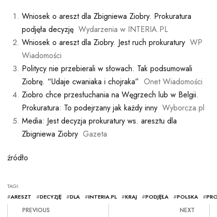
Wniosek o areszt dla Zbigniewa Ziobry. Prokuratura
podjęła decyzję
Wydarzenia w INTERIA.PL
Wniosek o areszt dla Ziobry. Jest ruch prokuratury
WP
Wiadomości
Politycy nie przebierali w słowach. Tak podsumowali
Ziobrę. “Udaje cwaniaka i chojraka”
Onet Wiadomości
Ziobro chce przesłuchania na Węgrzech lub w Belgii.
Prokuratura: To podejrzany jak każdy inny
Wyborcza.pl
Media: Jest decyzja prokuratury ws. aresztu dla
Zbigniewa Ziobry
Gazeta
źródło
TAGI:
#
ARESZT
#
DECYZJĘ
#
DLA
#
INTERIA.PL
#
KRAJ
#
PODJĘŁA
#
POLSKA
#
PR
PREVIOUS
NEXT