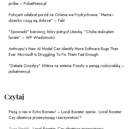
próba – PolsatNews.pl
Policjant odebrał poród na Orlenie we Frydrychowie. "Mama i
dziecko czują się dobrze" – Fakt
"Spowiedź" kierowcy, który potrącił Litewkę. "Chyba stuknąłem
faceta" – WP Wiadomości
Anthropic’s New AI Model Can Identify More Software Bugs Than
Ever. Microsoft Is Struggling To Fix Them Fast Enough.
"Debata Gozdyry". Kłótnia na antenie. Poszło o pensję rodzicielską –
polsatnews.pl
Czytaj
Piszą o nas w Echo Biznesu! – Local Booster opinie
-
Local Booster:
Czy obietnice przewyższają rzeczywistość?
Zuza Stański
-
Local Booster: Czy obietnice przewyższają