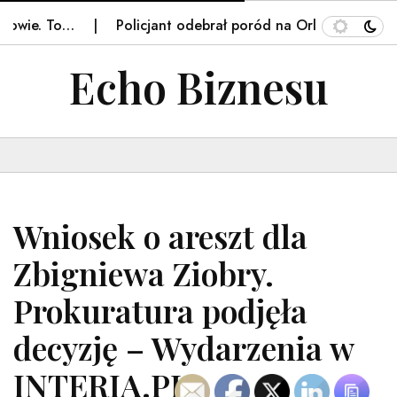
ie. To…
Policjant odebrał poród na Orlenie we Frydry
Echo Biznesu
Wniosek o areszt dla
Zbigniewa Ziobry.
Prokuratura podjęła
decyzję – Wydarzenia w
INTERIA.PL